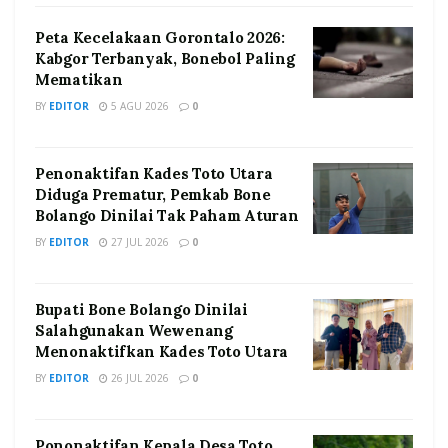
Peta Kecelakaan Gorontalo 2026:
Kabgor Terbanyak, Bonebol Paling
Mematikan
BY
EDITOR
5 AGU 2026
0
Penonaktifan Kades Toto Utara
Diduga Prematur, Pemkab Bone
Bolango Dinilai Tak Paham Aturan
BY
EDITOR
27 JUL 2026
0
Bupati Bone Bolango Dinilai
Salahgunakan Wewenang
Menonaktifkan Kades Toto Utara
BY
EDITOR
26 JUL 2026
0
Pononaktifan Kepala Desa Toto