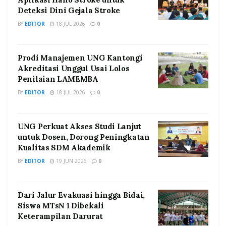
Deteksi Dini Gejala Stroke
BY
EDITOR
18 JUL 2026
0
Prodi Manajemen UNG Kantongi
Akreditasi Unggul Usai Lolos
Penilaian LAMEMBA
BY
EDITOR
18 JUL 2026
0
UNG Perkuat Akses Studi Lanjut
untuk Dosen, Dorong Peningkatan
Kualitas SDM Akademik
BY
EDITOR
19 JUN 2026
0
Dari Jalur Evakuasi hingga Bidai,
Siswa MTsN 1 Dibekali
Keterampilan Darurat