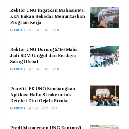
Rektor UNG Ingatkan Mahasiswa:
KKN Bukan Sekadar Menuntaskan
Program Kerja
BY
EDITOR
10 AGU 2026
0
Rektor UNG Dorong 5.166 Maba
Jadi SDM Unggul dan Berdaya
Saing Global
BY
EDITOR
10 AGU 2026
0
Peneliti FK UNG Kembangkan
Aplikasi Hallo Stroke untuk
Deteksi Dini Gejala Stroke
BY
EDITOR
18 JUL 2026
0
Prodi Manajemen UNG Kantongi