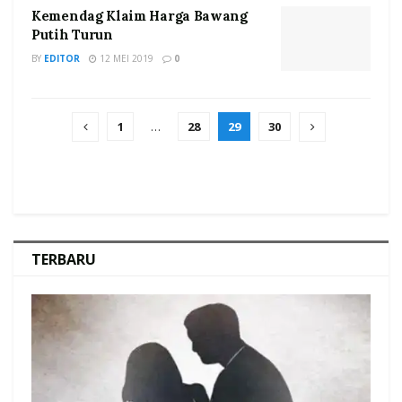
Kemendag Klaim Harga Bawang
Putih Turun
BY
EDITOR
12 MEI 2019
0
1
…
28
29
30
TERBARU