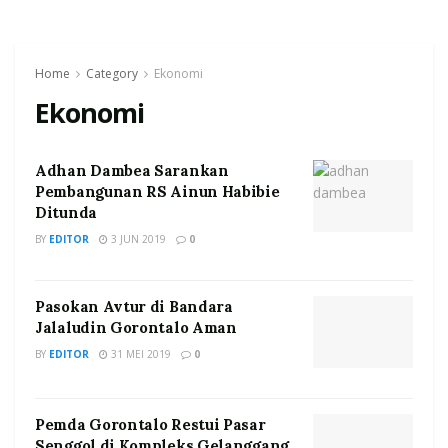
Home
Category
Ekonomi
Ekonomi
Adhan Dambea Sarankan
Pembangunan RS Ainun Habibie
Ditunda
BY
EDITOR
3 JUN 2019
0
Pasokan Avtur di Bandara
Jalaludin Gorontalo Aman
BY
EDITOR
31 MEI 2019
0
Pemda Gorontalo Restui Pasar
Senggol di Kompleks Gelanggang