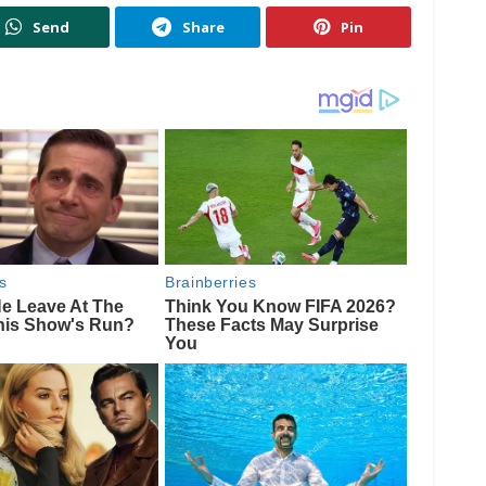
Send
Share
Pin