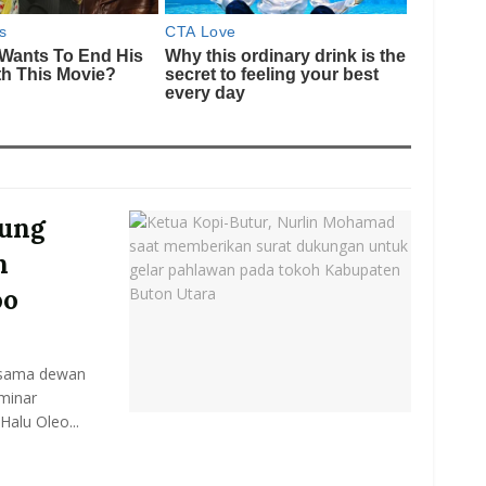
kung
n
oo
rsama dewan
eminar
Halu Oleo...