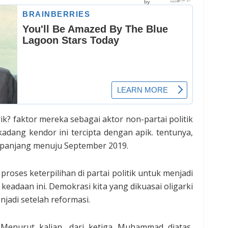
k? faktor mereka sebagai aktor non-partai politik
dang kendor ini tercipta dengan apik. tentunya,
k panjang menuju September 2019.
oses keterpilihan di partai politik untuk menjadi
a keadaan ini. Demokrasi kita yang dikuasai oligarki
njadi setelah reformasi.
. Menurut kalian, dari ketiga Muhammad diatas,