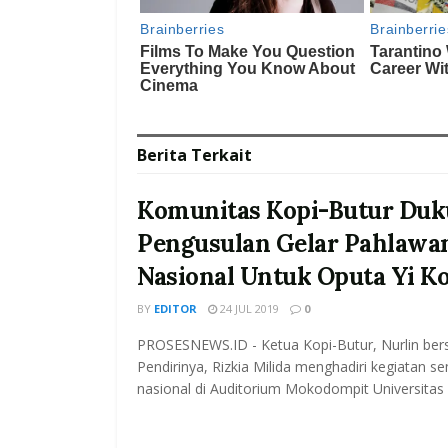
Berita
Terkait
Komunitas Kopi-Butur Du
Pengusulan Gelar Pahlawa
Nasional Untuk Oputa Yi K
BY
EDITOR
24 JUL 2019
0
PROSESNEWS.ID - Ketua Kopi-Butur, Nurlin be
Pendirinya, Rizkia Milida menghadiri kegiatan s
nasional di Auditorium Mokodompit Universitas 