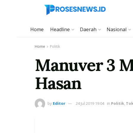
Home
Headline
Daerah
Nasional
Home
Politik
Manuver 3 
Hasan
by
Editor
24 Jul 2019 19:04
in
Politik
,
Tok