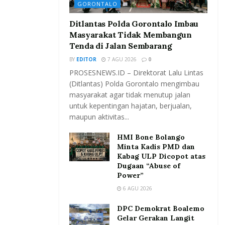
GORONTALO
Ditlantas Polda Gorontalo Imbau
Masyarakat Tidak Membangun
Tenda di Jalan Sembarang
BY
EDITOR
7 AGU 2026
0
PROSESNEWS.ID – Direktorat Lalu Lintas
(Ditlantas) Polda Gorontalo mengimbau
masyarakat agar tidak menutup jalan
untuk kepentingan hajatan, berjualan,
maupun aktivitas...
HMI Bone Bolango
Minta Kadis PMD dan
Kabag ULP Dicopot atas
Dugaan “Abuse of
Power”
6 AGU 2026
DPC Demokrat Boalemo
Gelar Gerakan Langit