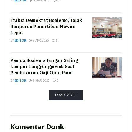
BY
EDITOR
10 APR 2025
0
Fraksi Demokrat Boalemo, Tolak
Ranperda Penertiban Hewan
Lepas
BY
EDITOR
9 APR 2025
0
Pemda Boalemo Jangan Saling
Lempar Tanggungjawab Soal
Pembayaran Gaji Guru Paud
BY
EDITOR
9 MAR 2025
0
LOAD MORE
Komentar Donk