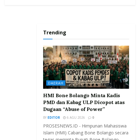
Trending
DAERAH
HMI Bone Bolango Minta Kadis
PMD dan Kabag ULP Dicopot atas
Dugaan “Abuse of Power”
BY
EDITOR
6 AGU 2026
0
PROSESNEWS.ID - Himpunan Mahasiswa
Islam (HMI) Cabang Bone Bolango secara
tegas meminta Bupati Bone Bolango