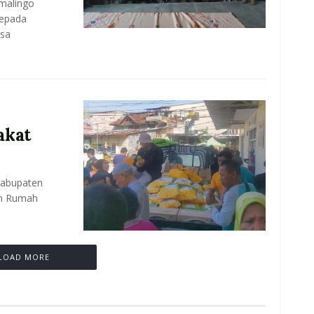
malingo
kepada
esa
akat
abupaten
an Rumah
LOAD MORE