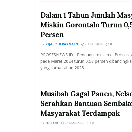
Dalam 1 Tahun Jumlah Mas
Miskin Gorontalo Turun 0,
Persen
BY
RIJAL ZULKARNAEN
9 AGU 2024
0
PROSESNEWS.ID - Penduduk miskin di Provinsi 
pada Maret 2024 turun 0,58 persen dibandingka
yang sama tahun 2023....
Musibah Gagal Panen, Nels
Serahkan Bantuan Sembak
Masyarakat Terdampak
BY
EDITOR
23 MAR 2024
0