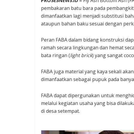
PROSESNEWS.ID –
Fly Ash Bottom Ash (FA
pembakaran batu bara pada pembangkit t
dimanfaatkan lagi menjadi substitusi bah
ataupun bahan baku sesuai dengan perk
Peran FABA dalam bidang konstruksi da
ramah secara lingkungan dan hemat seca
bata ringan (
light brick
) yang sangat coc
FABA juga material yang kaya sekali akan
dimanfaatkan sebagai pupuk pada banyak
FABA dapat dipergunakan untuk menghid
melalui kegiatan usaha yang bisa dilak
di desa setempat.