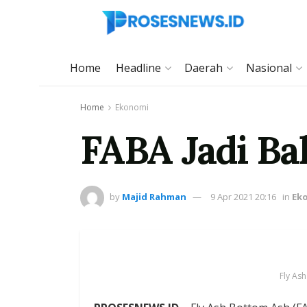
Home
Headline
Daerah
Nasional
Home
Ekonomi
FABA Jadi Ba
by
Majid Rahman
9 Apr 2021 20:16
in
Ek
Fly As