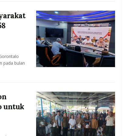
yarakat
58
Gorontalo
n pada bulan
on
o untuk