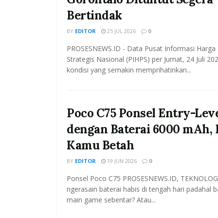
Bertindak
BY
EDITOR
25 JUL 2026
0
PROSESNEWS.ID - Data Pusat Informasi Harga
Strategis Nasional (PIHPS) per Jumat, 24 Juli 2
kondisi yang semakin memprihatinkan...
Poco C75 Ponsel Entry-Lev
dengan Baterai 6000 mAh, 
Kamu Betah
BY
EDITOR
19 JUN 2026
0
Ponsel Poco C75 PROSESNEWS.ID, TEKNOLOGI
ngerasain baterai habis di tengah hari padahal b
main game sebentar? Atau...