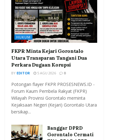
HUKUM
FKPR Minta Kejari Gorontalo
Utara Transparan Tangani Dua
Perkara Dugaan Korupsi
BY
EDITOR
5 AGU 2026
0
Potongan flayer FKPR PROSESNEWS.ID -
Forum Kaum Pembela Rakyat (FKPR)
Wilayah Provinsi Gorontalo meminta
Kejaksaan Negeri (Kejari) Gorontalo Utara
bersikap...
Banggar DPRD
Gorontalo Cermati