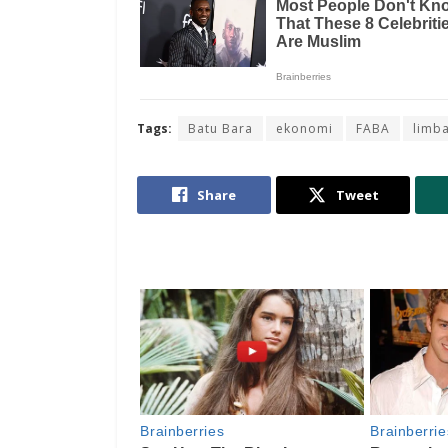
Tags:
Batu Bara
ekonomi
FABA
limb
Share
Tweet