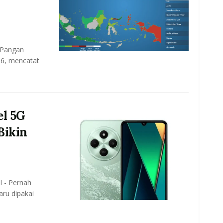
 Pangan
026, mencatat
el 5G
Bikin
 - Pernah
aru dipakai