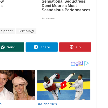
ah padat
Teknologi
Send
Share
Pin