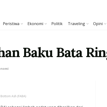
Peristiwa
Ekonomi
Politik
Traveling
Opini
han Baku Bata Ri
onomi
h Bottom Ash (FABA)