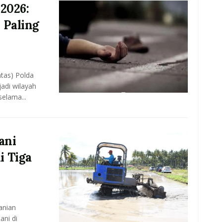
2026:
 Paling
ntas) Polda
adi wilayah
selama...
ani
i Tiga
anian
ani di