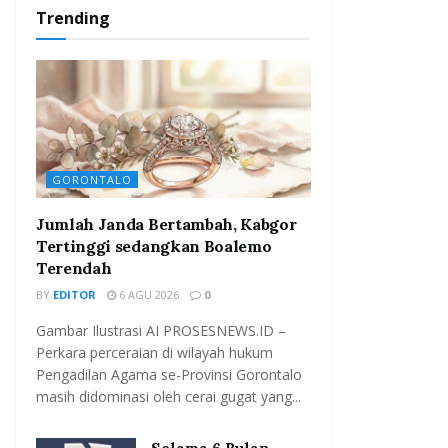
Trending
GORONTALO
Jumlah Janda Bertambah, Kabgor
Tertinggi sedangkan Boalemo
Terendah
BY
EDITOR
6 AGU 2026
0
Gambar Ilustrasi AI PROSESNEWS.ID –
Perkara perceraian di wilayah hukum
Pengadilan Agama se-Provinsi Gorontalo
masih didominasi oleh cerai gugat yang...