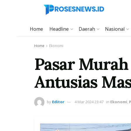
Home
Headline
Daerah
Nasional
Home
Ekonomi
Pasar Murah 
Antusias Ma
by
Editor
4 Mar 2024 23:47
in
Ekonomi
,