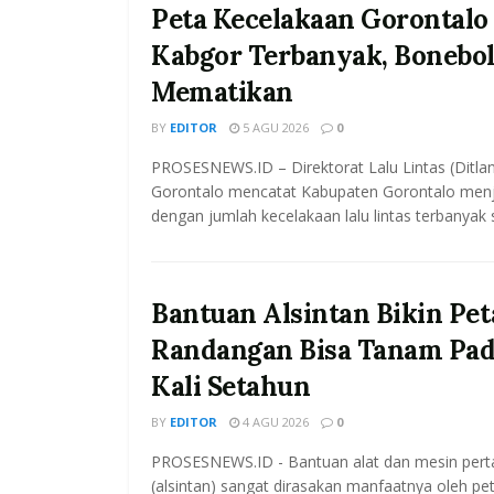
Peta Kecelakaan Gorontalo 
Kabgor Terbanyak, Bonebol
Mematikan
BY
EDITOR
5 AGU 2026
0
PROSESNEWS.ID – Direktorat Lalu Lintas (Ditla
Gorontalo mencatat Kabupaten Gorontalo menj
dengan jumlah kecelakaan lalu lintas terbanyak 
Bantuan Alsintan Bikin Pet
Randangan Bisa Tanam Pad
Kali Setahun
BY
EDITOR
4 AGU 2026
0
PROSESNEWS.ID - Bantuan alat dan mesin pert
(alsintan) sangat dirasakan manfaatnya oleh pet