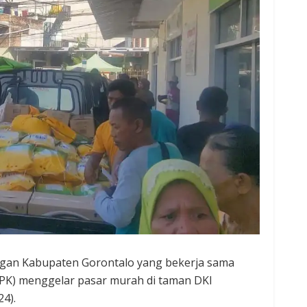
gan Kabupaten Gorontalo yang bekerja sama
PK) menggelar pasar murah di taman DKI
4).