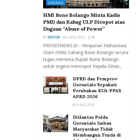
DAERAH
HMI Bone Bolango Minta Kadis
PMD dan Kabag ULP Dicopot atas
Dugaan “Abuse of Power”
BY
EDITOR
6 AGU 2026
0
PROSESNEWS.ID - Himpunan Mahasiswa
Islam (HMI) Cabang Bone Bolango secara
tegas meminta Bupati Bone Bolango
untuk segera mencopot Kepala Dinas...
DPRD dan Pemprov
Gorontalo Sepakati
Perubahan KUA-PPAS
APBD 2026
6 AGU 2026
Ditlantas Polda
Gorontalo Imbau
Masyarakat Tidak
Membangun Tenda di