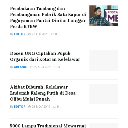
Pembukaan Tambang dan
Pembangunan Pabrik Batu Kapur di
Paguyaman Pantai Dinilai Langgar
Perda RTRW
BY
EDITOR
23 FEB 2026
0
Dosen UNG Ciptakan Pupuk
Organik dari Kotoran Kelelawar
BY
ARFANDI
25 AGU 2021
0
Akibat Diburuh, Kelelawar
Endemik Kalong Putih di Desa
Olibu Mulai Punah
BY
EDITOR
28 NOV 2019
0
5000 Lampu Tradisional Mewarnai