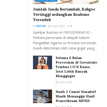
Jumlah Janda Bertambah, Kabgor
Tertinggi sedangkan Boalemo
Terendah
BY
EDITOR
6 AGU 2026
0
Gambar Ilustrasi AI PROSESNEWS.ID –
Perkara perceraian di wilayah hukum
Pengadilan Agama se-Provinsi Gorontalo
masih didominasi oleh cerai gugat yang...
Selama 6 Bulan
Perceraian di Gorontalo
Tembus 1.076 Kasus,
Istri Lebih Banyak
Menggugat
6 AGU 2026
Nasib 2 Camat Nonaktif
Masih Menunggu Hasil
Pemeriksaan MPHD
6 AGU 2026