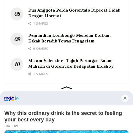
Dua Anggota Polda Gorontalo Dipecat Tidak
Dengan Hormat
1 SHARES
Pemandian Lombongo Menelan Korban,
Kakak Beradik Tewas Tenggelam
0 SHARES
Malam Valentine , Tujuh Pasangan Bukan
Muhrim di Gorontalo Kedapatan Indehoy
1 SHARES
Home
Tentang
Kontak
Redaksi
Pedoman Media Siber