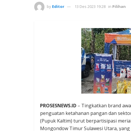
by
Editor
13 Des 2023 19:28
in
Pilihan
PROSESNEWS.ID
– Tingkatkan brand awa
penguatan ketahanan pangan dan sektor 
(Pupuk Kaltim) turut berpartisipasi meri
Mongondow Timur Sulawesi Utara, yang 