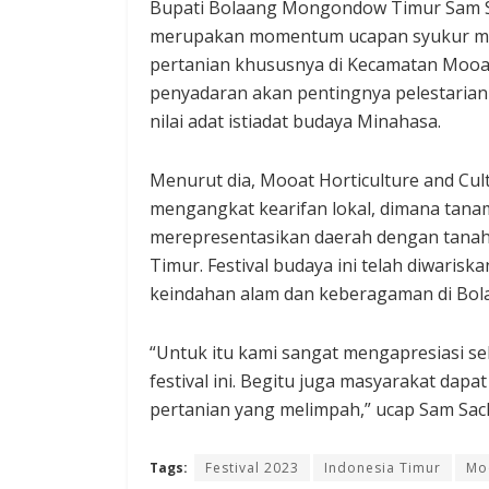
Bupati Bolaang Mongondow Timur Sam 
merupakan momentum ucapan syukur man
pertanian khususnya di Kecamatan Mooat
penyadaran akan pentingnya pelestarian n
nilai adat istiadat budaya Minahasa.
Menurut dia, Mooat Horticulture and Cult
mengangkat kearifan lokal, dimana tan
merepresentasikan daerah dengan tana
Timur. Festival budaya ini telah diwari
keindahan alam dan keberagaman di Bo
“Untuk itu kami sangat mengapresiasi se
festival ini. Begitu juga masyarakat dap
pertanian yang melimpah,” ucap Sam Sa
Tags:
Festival 2023
Indonesia Timur
Moo