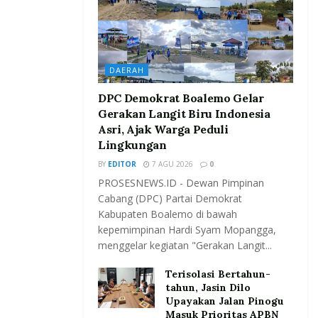
DAERAH
DPC Demokrat Boalemo Gelar
Gerakan Langit Biru Indonesia
Asri, Ajak Warga Peduli
Lingkungan
BY
EDITOR
7 AGU 2026
0
PROSESNEWS.ID - Dewan Pimpinan
Cabang (DPC) Partai Demokrat
Kabupaten Boalemo di bawah
kepemimpinan Hardi Syam Mopangga,
menggelar kegiatan "Gerakan Langit...
Terisolasi Bertahun-
tahun, Jasin Dilo
Upayakan Jalan Pinogu
Masuk Prioritas APBN