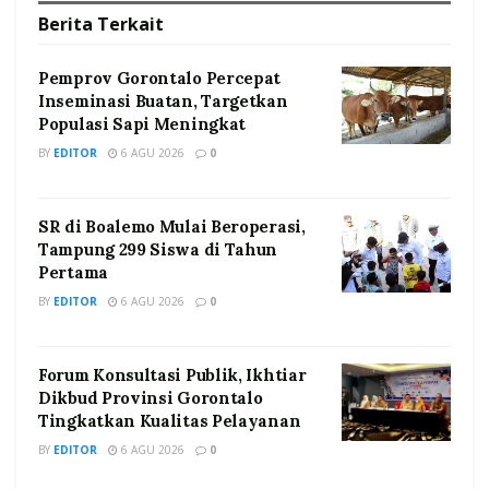
Berita
Terkait
Pemprov Gorontalo Percepat
Inseminasi Buatan, Targetkan
Populasi Sapi Meningkat
BY
EDITOR
6 AGU 2026
0
SR di Boalemo Mulai Beroperasi,
Tampung 299 Siswa di Tahun
Pertama
BY
EDITOR
6 AGU 2026
0
Forum Konsultasi Publik, Ikhtiar
Dikbud Provinsi Gorontalo
Tingkatkan Kualitas Pelayanan
BY
EDITOR
6 AGU 2026
0