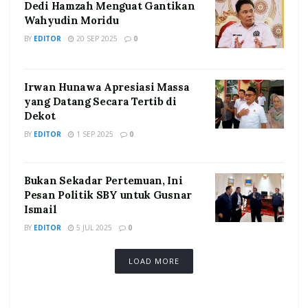
Dedi Hamzah Menguat Gantikan
Wahyudin Moridu
BY
EDITOR
20 SEP 2025
0
Irwan Hunawa Apresiasi Massa
yang Datang Secara Tertib di
Dekot
BY
EDITOR
1 SEP 2025
0
Bukan Sekadar Pertemuan, Ini
Pesan Politik SBY untuk Gusnar
Ismail
BY
EDITOR
5 JUL 2025
0
LOAD MORE