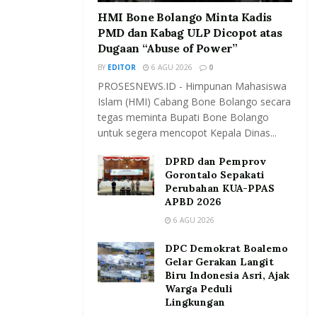
HMI Bone Bolango Minta Kadis
PMD dan Kabag ULP Dicopot atas
Dugaan “Abuse of Power”
BY
EDITOR
6 AGU 2026
0
PROSESNEWS.ID - Himpunan Mahasiswa
Islam (HMI) Cabang Bone Bolango secara
tegas meminta Bupati Bone Bolango
untuk segera mencopot Kepala Dinas...
DPRD dan Pemprov
Gorontalo Sepakati
Perubahan KUA-PPAS
APBD 2026
6 AGU 2026
DPC Demokrat Boalemo
Gelar Gerakan Langit
Biru Indonesia Asri, Ajak
Warga Peduli
Lingkungan