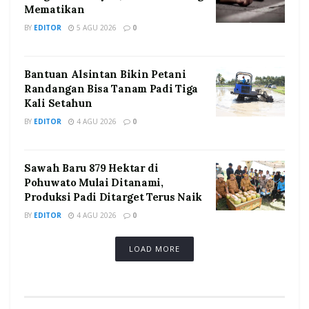
Mematikan
BY
EDITOR
5 AGU 2026
0
Bantuan Alsintan Bikin Petani
Randangan Bisa Tanam Padi Tiga
Kali Setahun
BY
EDITOR
4 AGU 2026
0
Sawah Baru 879 Hektar di
Pohuwato Mulai Ditanami,
Produksi Padi Ditarget Terus Naik
BY
EDITOR
4 AGU 2026
0
LOAD MORE