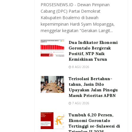
PROSESNEWS.ID - Dewan Pimpinan
Cabang (DPC) Partai Demokrat
Kabupaten Boalemo di bawah
kepemimpinan Hardi Syam Mopangga,
menggelar kegiatan "Gerakan Langit...
Dua Indikator Ekonomi
Gorontalo Bergerak
Positif, NTP Naik
Kemiskinan Turun
8 AGU 2026
Terisolasi Bertahun-
tahun, Jasin Dilo
Upayakan Jalan Pinogu
Masuk Prioritas APBN
7 AGU 2026
Tumbuh 6,20 Persen,
Ekonomi Gorontalo
Tertinggi se-Sulawesi di
Triwulan II 2026