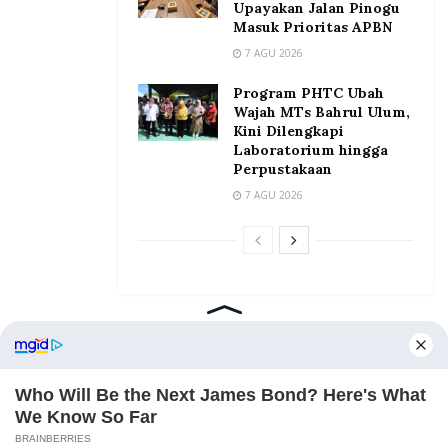
Upayakan Jalan Pinogu
Masuk Prioritas APBN
7 AGU 2026
Program PHTC Ubah
Wajah MTs Bahrul Ulum,
Kini Dilengkapi
Laboratorium hingga
Perpustakaan
7 AGU 2026
Home
Tentang
Kontak
Redaksi
Pedoman Media Siber