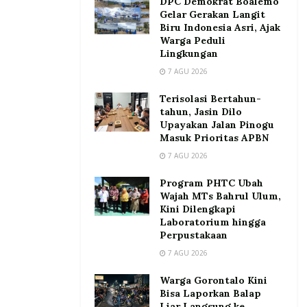
DPC Demokrat Boalemo
Gelar Gerakan Langit
Biru Indonesia Asri, Ajak
Warga Peduli
Lingkungan
7 AGU 2026
Terisolasi Bertahun-
tahun, Jasin Dilo
Upayakan Jalan Pinogu
Masuk Prioritas APBN
7 AGU 2026
Program PHTC Ubah
Wajah MTs Bahrul Ulum,
Kini Dilengkapi
Laboratorium hingga
Perpustakaan
7 AGU 2026
Warga Gorontalo Kini
Bisa Laporkan Balap
Liar Langsung ke