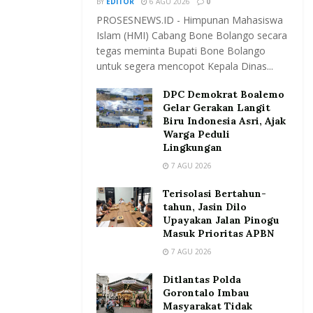
BY
EDITOR
6 AGU 2026
0
PROSESNEWS.ID - Himpunan Mahasiswa
Islam (HMI) Cabang Bone Bolango secara
tegas meminta Bupati Bone Bolango
untuk segera mencopot Kepala Dinas...
DPC Demokrat Boalemo
Gelar Gerakan Langit
Biru Indonesia Asri, Ajak
Warga Peduli
Lingkungan
7 AGU 2026
Terisolasi Bertahun-
tahun, Jasin Dilo
Upayakan Jalan Pinogu
Masuk Prioritas APBN
7 AGU 2026
Ditlantas Polda
Gorontalo Imbau
Masyarakat Tidak