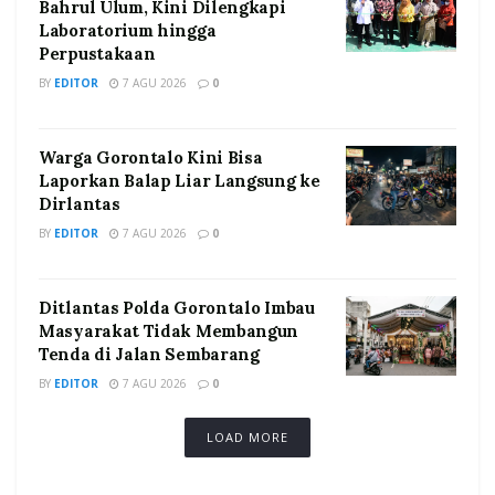
Bahrul Ulum, Kini Dilengkapi
Laboratorium hingga
Perpustakaan
BY
EDITOR
7 AGU 2026
0
Warga Gorontalo Kini Bisa
Laporkan Balap Liar Langsung ke
Dirlantas
BY
EDITOR
7 AGU 2026
0
Ditlantas Polda Gorontalo Imbau
Masyarakat Tidak Membangun
Tenda di Jalan Sembarang
BY
EDITOR
7 AGU 2026
0
LOAD MORE