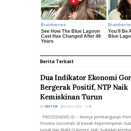
Berita
Terkait
Dua Indikator Ekonomi Gor
Bergerak Positif, NTP Naik
Kemiskinan Turun
BY
EDITOR
8 AGU 2026
0
PROSESNEWS.ID – Kinerja pembangunan Peme
Provinsi Gorontalo di bawah kepemimpinan Gu
Ismail dan Wakil Gubernur Idah Syahidah kembali