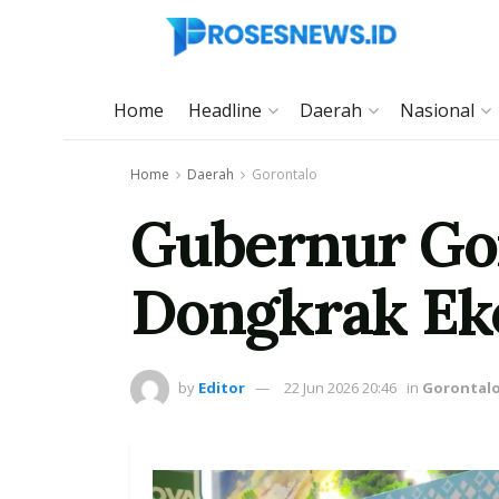
Home
Headline
Daerah
Nasional
Home
Daerah
Gorontalo
Gubernur Go
Dongkrak Ek
by
Editor
22 Jun 2026 20:46
in
Gorontal