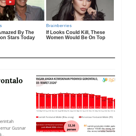
ontalo
rintah
bernur Gusnar
...