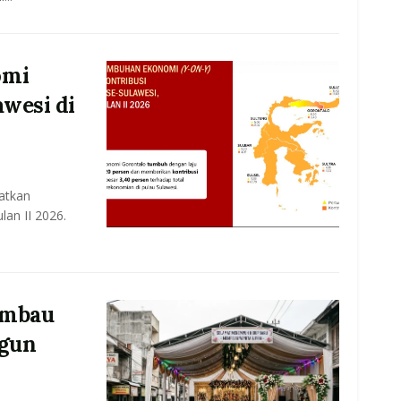
omi
awesi di
atkan
an II 2026.
 Imbau
gun