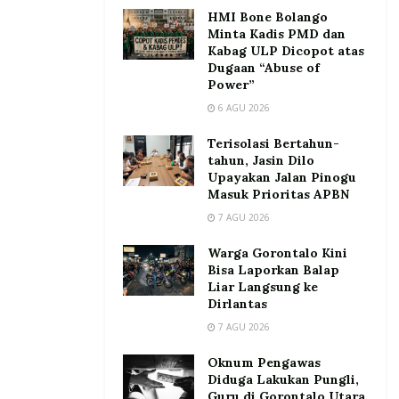
HMI Bone Bolango
Minta Kadis PMD dan
Kabag ULP Dicopot atas
Dugaan “Abuse of
Power”
6 AGU 2026
Terisolasi Bertahun-
tahun, Jasin Dilo
Upayakan Jalan Pinogu
Masuk Prioritas APBN
7 AGU 2026
Warga Gorontalo Kini
Bisa Laporkan Balap
Liar Langsung ke
Dirlantas
7 AGU 2026
Oknum Pengawas
Diduga Lakukan Pungli,
Guru di Gorontalo Utara