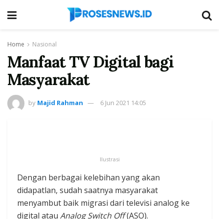
Home
Nasional
Manfaat TV Digital bagi
Masyarakat
by
Majid Rahman
6 Jun 2021 14:05
Ilustrasi
Dengan berbagai kelebihan yang akan
didapatlan, sudah saatnya masyarakat
menyambut baik migrasi dari televisi analog ke
digital atau
Analog Switch Off
(ASO).