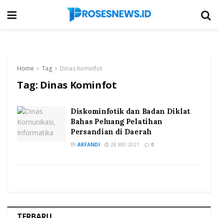
Home
Tag
Dinas Kominfot
Tag:
Dinas Kominfot
Diskominfotik dan Badan Diklat
Bahas Peluang Pelatihan
Persandian di Daerah
BY
ARFANDI
28 MEI 2021
0
TERBARU