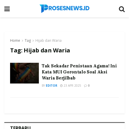
Home
Tag
Hijab dan Waria
Tag:
Hijab dan Waria
Tak Sekadar Penistaan Agama! Ini
Kata MUI Gorontalo Soal Aksi
Waria Berjilbab
BY
EDITOR
23 APR 2025
0
TERBARU