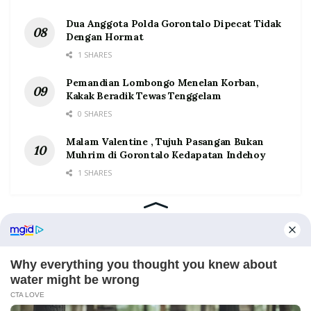
Dua Anggota Polda Gorontalo Dipecat Tidak
Dengan Hormat
1 SHARES
Pemandian Lombongo Menelan Korban,
Kakak Beradik Tewas Tenggelam
0 SHARES
Malam Valentine , Tujuh Pasangan Bukan
Muhrim di Gorontalo Kedapatan Indehoy
1 SHARES
Home
Tentang
Kontak
Redaksi
Pedoman Media Siber