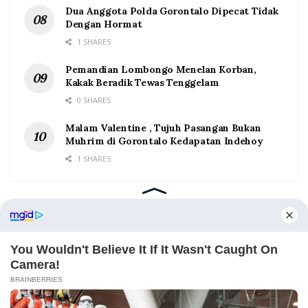
Dua Anggota Polda Gorontalo Dipecat Tidak
Dengan Hormat
1 SHARES
Pemandian Lombongo Menelan Korban,
Kakak Beradik Tewas Tenggelam
0 SHARES
Malam Valentine , Tujuh Pasangan Bukan
Muhrim di Gorontalo Kedapatan Indehoy
1 SHARES
Home
Tentang
Kontak
Redaksi
Pedoman Media Siber