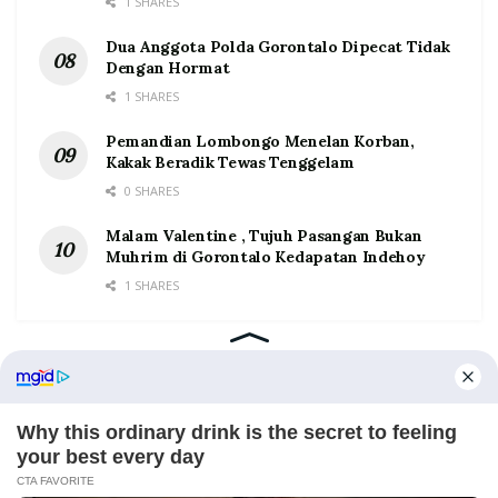
1 SHARES
Dua Anggota Polda Gorontalo Dipecat Tidak
Dengan Hormat
1 SHARES
Pemandian Lombongo Menelan Korban,
Kakak Beradik Tewas Tenggelam
0 SHARES
Malam Valentine , Tujuh Pasangan Bukan
Muhrim di Gorontalo Kedapatan Indehoy
1 SHARES
Home
Tentang
Kontak
Redaksi
Pedoman Media Siber