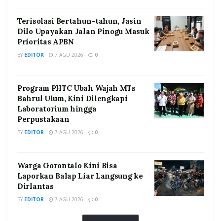
Terisolasi Bertahun-tahun, Jasin
Dilo Upayakan Jalan Pinogu Masuk
Prioritas APBN
BY
EDITOR
7 AGU 2026
0
Program PHTC Ubah Wajah MTs
Bahrul Ulum, Kini Dilengkapi
Laboratorium hingga
Perpustakaan
BY
EDITOR
7 AGU 2026
0
Warga Gorontalo Kini Bisa
Laporkan Balap Liar Langsung ke
Dirlantas
BY
EDITOR
7 AGU 2026
0