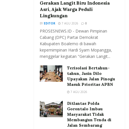
Gerakan Langit Biru Indonesia
Asri, Ajak Warga Peduli
Lingkungan
BY
EDITOR
7 AGU 2026
0
PROSESNEWS.ID - Dewan Pimpinan
Cabang (DPC) Partai Demokrat
Kabupaten Boalemo di bawah
kepemimpinan Hardi Syam Mopangga,
menggelar kegiatan "Gerakan Langit...
Terisolasi Bertahun-
tahun, Jasin Dilo
Upayakan Jalan Pinogu
Masuk Prioritas APBN
7 AGU 2026
Ditlantas Polda
Gorontalo Imbau
Masyarakat Tidak
Membangun Tenda di
Jalan Sembarang