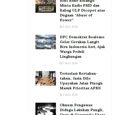
HMI Bone Bolango
Minta Kadis PMD dan
Kabag ULP Dicopot atas
Dugaan “Abuse of
Power”
6 AGU 2026
DPC Demokrat Boalemo
Gelar Gerakan Langit
Biru Indonesia Asri, Ajak
Warga Peduli
Lingkungan
7 AGU 2026
Terisolasi Bertahun-
tahun, Jasin Dilo
Upayakan Jalan Pinogu
Masuk Prioritas APBN
7 AGU 2026
Oknum Pengawas
Diduga Lakukan Pungli,
Guru di Gorontalo Utara