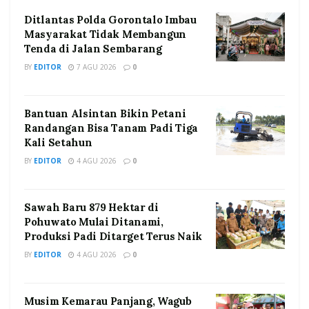
Ditlantas Polda Gorontalo Imbau
Masyarakat Tidak Membangun
Tenda di Jalan Sembarang
BY
EDITOR
7 AGU 2026
0
Bantuan Alsintan Bikin Petani
Randangan Bisa Tanam Padi Tiga
Kali Setahun
BY
EDITOR
4 AGU 2026
0
Sawah Baru 879 Hektar di
Pohuwato Mulai Ditanami,
Produksi Padi Ditarget Terus Naik
BY
EDITOR
4 AGU 2026
0
Musim Kemarau Panjang, Wagub