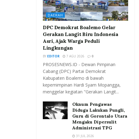
DAERAH
DPC Demokrat Boalemo Gelar
Gerakan Langit Biru Indonesia
Asri, Ajak Warga Peduli
Lingkungan
BY
EDITOR
7 AGU 2026
0
PROSESNEWS.ID - Dewan Pimpinan
Cabang (DPC) Partai Demokrat
Kabupaten Boalemo di bawah
kepemimpinan Hardi Syam Mopangga,
menggelar kegiatan "Gerakan Langit...
Oknum Pengawas
Diduga Lakukan Pungli,
Guru di Gorontalo Utara
Mengaku Dipersulit
Administrasi TPG
31 JUL 2026