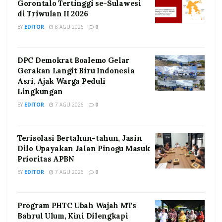
Gorontalo Tertinggi se-Sulawesi
di Triwulan II 2026
BY
EDITOR
8 AGU 2026
0
DPC Demokrat Boalemo Gelar
Gerakan Langit Biru Indonesia
Asri, Ajak Warga Peduli
Lingkungan
BY
EDITOR
7 AGU 2026
0
Terisolasi Bertahun-tahun, Jasin
Dilo Upayakan Jalan Pinogu Masuk
Prioritas APBN
BY
EDITOR
7 AGU 2026
0
Program PHTC Ubah Wajah MTs
Bahrul Ulum, Kini Dilengkapi