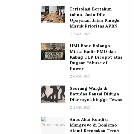
Terisolasi Bertahun-
tahun, Jasin Dilo
Upayakan Jalan Pinogu
Masuk Prioritas APBN
7 AGU 2026
HMI Bone Bolango
Minta Kadis PMD dan
Kabag ULP Dicopot atas
Dugaan “Abuse of
Power”
6 AGU 2026
Seorang Warga di
Batudaa Pantai Diduga
Dikeroyok hingga Tewas
2 AGU 2026
Anas Akui Kondisi
Mangrove di Boalemo
Alami Kerusakan Terus