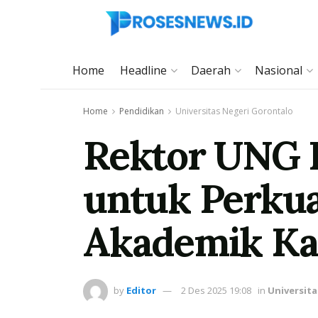
Home
Headline
Daerah
Nasional
Home
Pendidikan
Universitas Negeri Gorontalo
Rektor UNG 
untuk Perkua
Akademik K
by
Editor
2 Des 2025 19:08
in
Universit