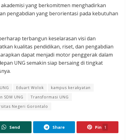
 akademisi yang berkomitmen menghadirkan
 dan pengabdian yang berorientasi pada kebutuhan
berharap terbangun keselarasan visi dan
kan kualitas pendidikan, riset, dan pengabdian
harapkan dapat menjadi motor penggerak dalam
depan UNG semakin siap bersaing di tingkat
snya.
 UNG
Eduart Wolok
kampus kerakyatan
n SDM UNG
Transformasi UNG
rsitas Negeri Gorontalo
Send
Share
Pin
1