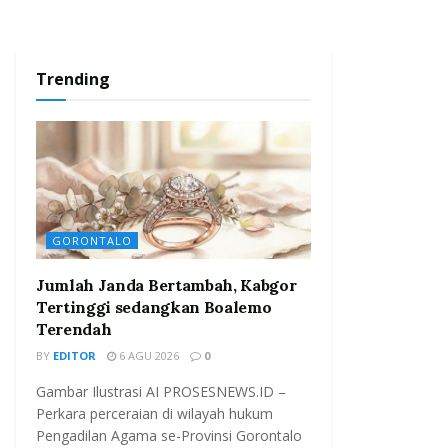
Trending
GORONTALO
Jumlah Janda Bertambah, Kabgor
Tertinggi sedangkan Boalemo
Terendah
BY
EDITOR
6 AGU 2026
0
Gambar Ilustrasi AI PROSESNEWS.ID –
Perkara perceraian di wilayah hukum
Pengadilan Agama se-Provinsi Gorontalo