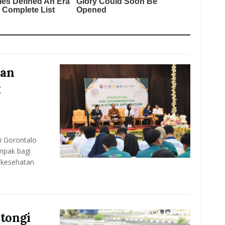
kan
k
i Gorontalo
mpak bagi
i kesehatan
tongi