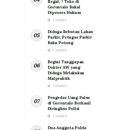
Ilegal, 7 Toko di
Gorontalo Bakal
Diproses Hukum
1 SHARES
Diduga Rebutan Lahan
Parkir, Petugas Parkir
Baku Potong
0 SHARES
Begini Tanggapan
Dokter AW yang
Diduga Melakukan
Malpraktik
1 SHARES
Pengedar Uang Palsu
di Gorontalo Berhasil
Diringkus Polisi
1 SHARES
Dua Anggota Polda