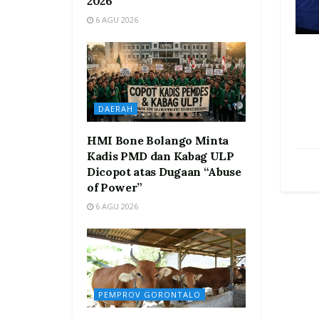
2026
6 AGU 2026
DAERAH
HMI Bone Bolango Minta
Kadis PMD dan Kabag ULP
Dicopot atas Dugaan “Abuse
of Power”
6 AGU 2026
PEMPROV GORONTALO