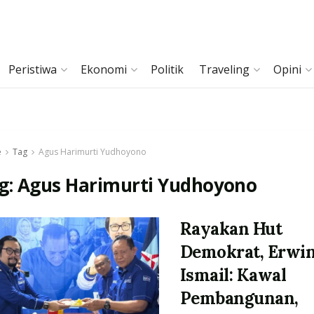
Peristiwa
Ekonomi
Politik
Traveling
Opini
e
Tag
Agus Harimurti Yudhoyono
g:
Agus Harimurti Yudhoyono
Rayakan Hut
Demokrat, Erwi
Ismail: Kawal
Pembangunan,