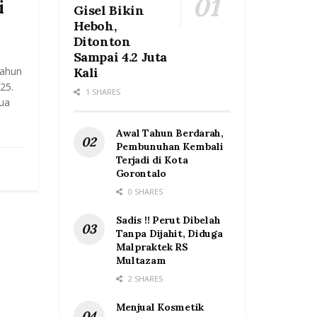
i
Gisel Bikin
Heboh,
Ditonton
Sampai 4.2 Juta
tahun
Kali
25.
1 SHARES
tua
Awal Tahun Berdarah,
Pembunuhan Kembali
Terjadi di Kota
Gorontalo
0 SHARES
Sadis !! Perut Dibelah
Tanpa Dijahit, Diduga
Malpraktek RS
Multazam
2 SHARES
Menjual Kosmetik