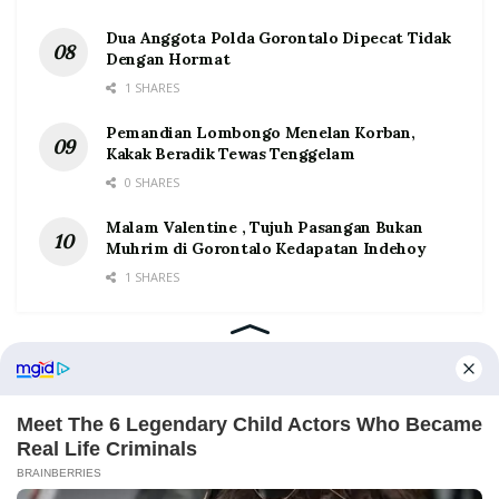
Dua Anggota Polda Gorontalo Dipecat Tidak
Dengan Hormat
1 SHARES
Pemandian Lombongo Menelan Korban,
Kakak Beradik Tewas Tenggelam
0 SHARES
Malam Valentine , Tujuh Pasangan Bukan
Muhrim di Gorontalo Kedapatan Indehoy
1 SHARES
Home
Tentang
Kontak
Redaksi
Pedoman Media Siber