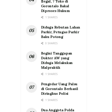
Ilegal, 7 Toko di
Gorontalo Bakal
Diproses Hukum
1 SHARES
Diduga Rebutan Lahan
Parkir, Petugas Parkir
Baku Potong
0 SHARES
Begini Tanggapan
Dokter AW yang
Diduga Melakukan
Malpraktik
1 SHARES
Pengedar Uang Palsu
di Gorontalo Berhasil
Diringkus Polisi
1 SHARES
Dua Anggota Polda