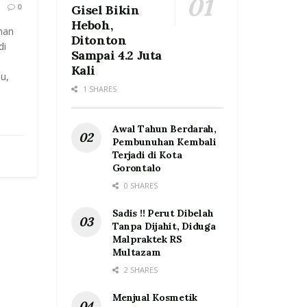
0
Gisel Bikin
Heboh,
nan
Ditonton
di
Sampai 4.2 Juta
Kali
u,
1 SHARES
Awal Tahun Berdarah,
Pembunuhan Kembali
Terjadi di Kota
Gorontalo
0 SHARES
Sadis !! Perut Dibelah
Tanpa Dijahit, Diduga
Malpraktek RS
Multazam
2 SHARES
Menjual Kosmetik