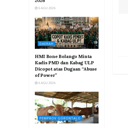
2026
6 AGU 2026
DAERAH
HMI Bone Bolango Minta
Kadis PMD dan Kabag ULP
Dicopot atas Dugaan “Abuse
of Power”
6 AGU 2026
PEMPROV GORONTALO