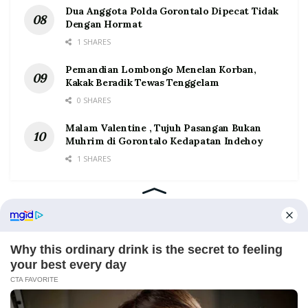
Dua Anggota Polda Gorontalo Dipecat Tidak
Dengan Hormat
1 SHARES
Pemandian Lombongo Menelan Korban,
Kakak Beradik Tewas Tenggelam
0 SHARES
Malam Valentine , Tujuh Pasangan Bukan
Muhrim di Gorontalo Kedapatan Indehoy
1 SHARES
Home
Tentang
Kontak
Redaksi
Pedoman Media Siber