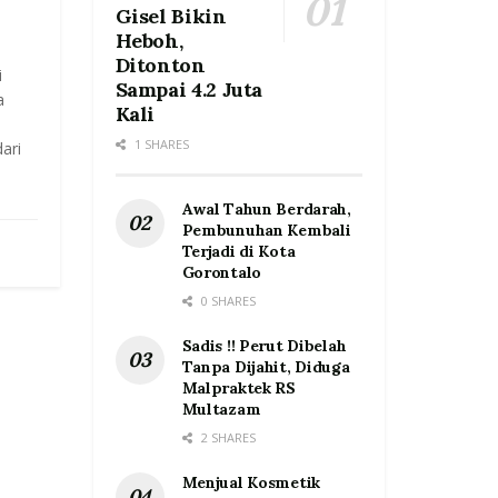
Gisel Bikin
Heboh,
Ditonton
i
Sampai 4.2 Juta
a
Kali
1 SHARES
ari
Awal Tahun Berdarah,
Pembunuhan Kembali
Terjadi di Kota
Gorontalo
0 SHARES
Sadis !! Perut Dibelah
Tanpa Dijahit, Diduga
Malpraktek RS
Multazam
2 SHARES
Menjual Kosmetik