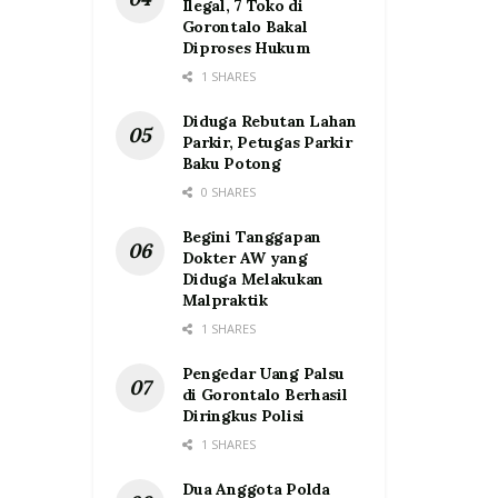
Ilegal, 7 Toko di
Gorontalo Bakal
Diproses Hukum
1 SHARES
Diduga Rebutan Lahan
Parkir, Petugas Parkir
Baku Potong
0 SHARES
Begini Tanggapan
Dokter AW yang
Diduga Melakukan
Malpraktik
1 SHARES
Pengedar Uang Palsu
di Gorontalo Berhasil
Diringkus Polisi
1 SHARES
Dua Anggota Polda