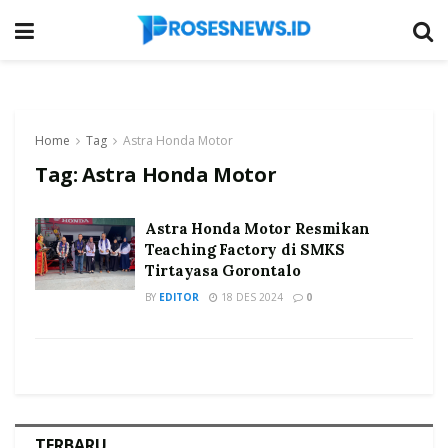
Home
Tag
Astra Honda Motor
Tag:
Astra Honda Motor
Astra Honda Motor Resmikan
Teaching Factory di SMKS
Tirtayasa Gorontalo
BY
EDITOR
18 DES 2024
0
TERBARU