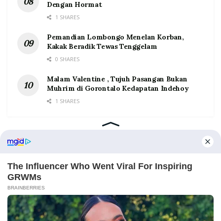
Dengan Hormat
1 SHARES
Pemandian Lombongo Menelan Korban,
Kakak Beradik Tewas Tenggelam
0 SHARES
Malam Valentine , Tujuh Pasangan Bukan
Muhrim di Gorontalo Kedapatan Indehoy
1 SHARES
Home
Tentang
Kontak
Redaksi
Pedoman Media Siber