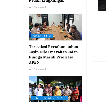
Peduli Lingkungan
7 AGU 2026
GORONTALO
Terisolasi Bertahun-tahun,
Jasin Dilo Upayakan Jalan
Pinogu Masuk Prioritas
APBN
7 AGU 2026
PEMPROV GORONTALO