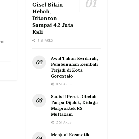
Gisel Bikin
Heboh,
Ditonton
Sampai 4.2 Juta
Kali
1 SHARES
an
Awal Tahun Berdarah,
Pembunuhan Kembali
Terjadi di Kota
Gorontalo
0 SHARES
Sadis !! Perut Dibelah
Tanpa Dijahit, Diduga
Malpraktek RS
Multazam
2 SHARES
Menjual Kosmetik