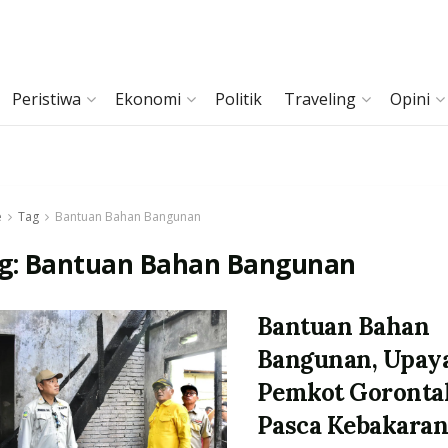
Peristiwa
Ekonomi
Politik
Traveling
Opini
e
Tag
Bantuan Bahan Bangunan
g:
Bantuan Bahan Bangunan
Bantuan Bahan
Bangunan, Upay
Pemkot Goronta
Pasca Kebakara