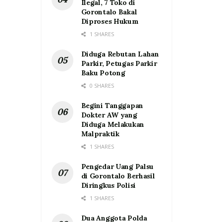
Ilegal, 7 Toko di
Gorontalo Bakal
Diproses Hukum
1 SHARES
Diduga Rebutan Lahan
Parkir, Petugas Parkir
Baku Potong
0 SHARES
Begini Tanggapan
Dokter AW yang
Diduga Melakukan
Malpraktik
1 SHARES
Pengedar Uang Palsu
di Gorontalo Berhasil
Diringkus Polisi
1 SHARES
Dua Anggota Polda