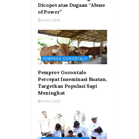
Dicopot atas Dugaan “Abuse
of Power”
6 AGU 2026
PEMPROV GORONTALO
Pemprov Gorontalo
Percepat Inseminasi Buatan,
Targetkan Populasi Sapi
Meningkat
6 AGU 2026