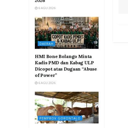
2026
6 AGU 2026
DAERAH
HMI Bone Bolango Minta
Kadis PMD dan Kabag ULP
Dicopot atas Dugaan “Abuse
of Power”
6 AGU 2026
PEMPROV GORONTALO