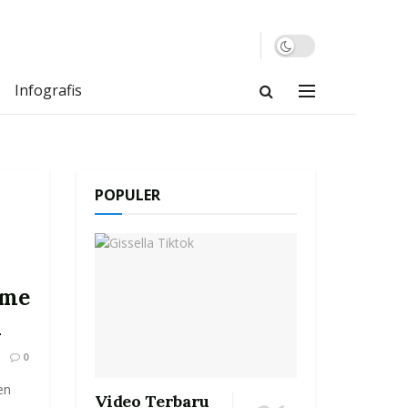
Infografis
POPULER
sme
m
0
en
Video Terbaru