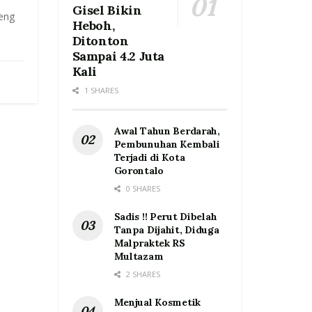
Gisel Bikin
eng
Heboh,
Ditonton
Sampai 4.2 Juta
Kali
1 SHARES
Awal Tahun Berdarah,
Pembunuhan Kembali
Terjadi di Kota
Gorontalo
0 SHARES
Sadis !! Perut Dibelah
Tanpa Dijahit, Diduga
Malpraktek RS
Multazam
2 SHARES
Menjual Kosmetik