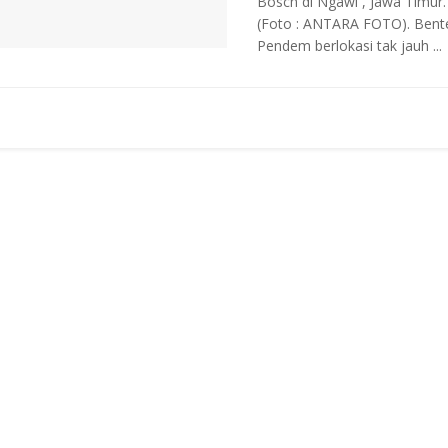
Bosch di Ngawi , Jawa Timur.
(Foto : ANTARA FOTO). Bent
Pendem berlokasi tak jauh ...