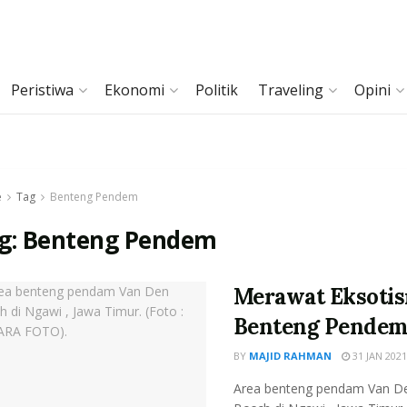
Peristiwa
Ekonomi
Politik
Traveling
Opini
e
Tag
Benteng Pendem
g:
Benteng Pendem
Merawat Eksoti
Benteng Pende
BY
MAJID RAHMAN
31 JAN 2021
Area benteng pendam Van D