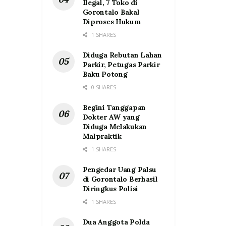
Ilegal, 7 Toko di
Gorontalo Bakal
Diproses Hukum
1 SHARES
Diduga Rebutan Lahan
Parkir, Petugas Parkir
Baku Potong
0 SHARES
Begini Tanggapan
Dokter AW yang
Diduga Melakukan
Malpraktik
1 SHARES
Pengedar Uang Palsu
di Gorontalo Berhasil
Diringkus Polisi
1 SHARES
Dua Anggota Polda