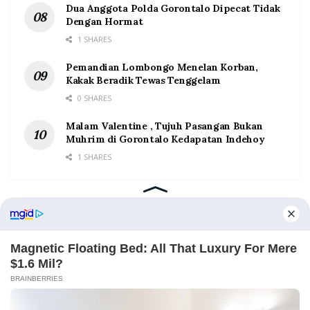
Dua Anggota Polda Gorontalo Dipecat Tidak
Dengan Hormat
1 SHARES
Pemandian Lombongo Menelan Korban,
Kakak Beradik Tewas Tenggelam
0 SHARES
Malam Valentine , Tujuh Pasangan Bukan
Muhrim di Gorontalo Kedapatan Indehoy
1 SHARES
Home
Tentang
Kontak
Redaksi
Pedoman Media Siber