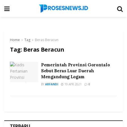
Home
Tag
Beras Beracun
Tag:
Beras Beracun
Pemerintah Provinsi Gorontalo
Sebut Beras Luar Daerah
Mengandung Logam
BY
ARFANDI
19 APR 2021
0
TERBARU