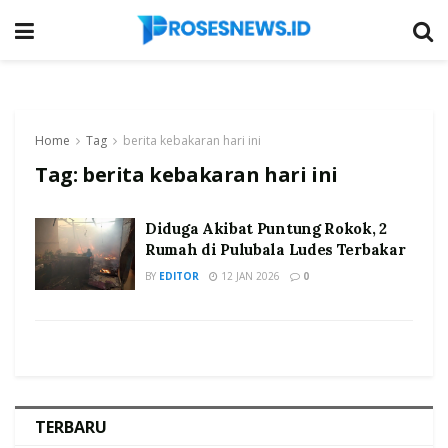
Home
Tag
berita kebakaran hari ini
Tag:
berita kebakaran hari ini
Diduga Akibat Puntung Rokok, 2
Rumah di Pulubala Ludes Terbakar
BY
EDITOR
12 JAN 2026
0
TERBARU