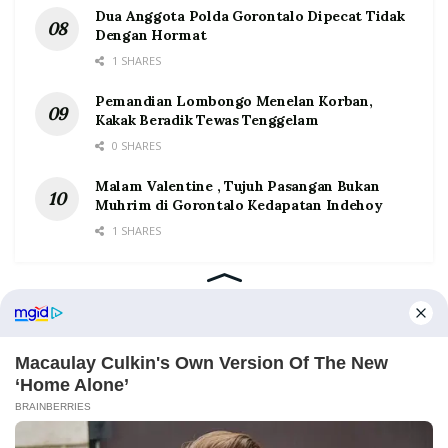
Dua Anggota Polda Gorontalo Dipecat Tidak
Dengan Hormat
1 SHARES
Pemandian Lombongo Menelan Korban,
Kakak Beradik Tewas Tenggelam
0 SHARES
Malam Valentine , Tujuh Pasangan Bukan
Muhrim di Gorontalo Kedapatan Indehoy
1 SHARES
Home
Tentang
Kontak
Redaksi
Pedoman Media Siber