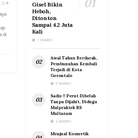
0
Gisel Bikin
Heboh,
aya
Ditonton
Sampai 4.2 Juta
kap
Kali
a di
1 SHARES
Awal Tahun Berdarah,
Pembunuhan Kembali
Terjadi di Kota
Gorontalo
0 SHARES
Sadis !! Perut Dibelah
Tanpa Dijahit, Diduga
Malpraktek RS
Multazam
2 SHARES
Menjual Kosmetik