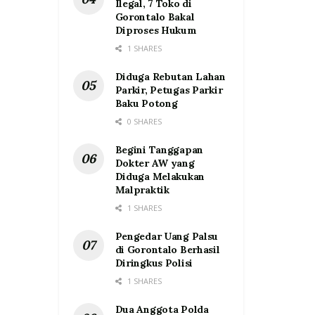
Ilegal, 7 Toko di
Gorontalo Bakal
Diproses Hukum
1 SHARES
Diduga Rebutan Lahan
Parkir, Petugas Parkir
Baku Potong
0 SHARES
Begini Tanggapan
Dokter AW yang
Diduga Melakukan
Malpraktik
1 SHARES
Pengedar Uang Palsu
di Gorontalo Berhasil
Diringkus Polisi
1 SHARES
Dua Anggota Polda