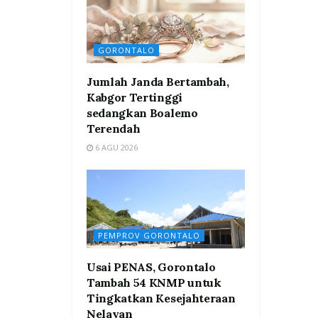
GORONTALO
Jumlah Janda Bertambah,
Kabgor Tertinggi
sedangkan Boalemo
Terendah
6 AGU 2026
PEMPROV GORONTALO
Usai PENAS, Gorontalo
Tambah 54 KNMP untuk
Tingkatkan Kesejahteraan
Nelayan