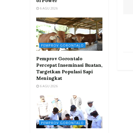
of Power”
6 AGU 2026
PEMPROV GORONTALO
Pemprov Gorontalo
Percepat Inseminasi Buatan,
Targetkan Populasi Sapi
Meningkat
6 AGU 2026
PEMPROV GORONTALO