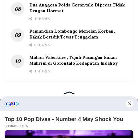
Dua Anggota Polda Gorontalo Dipecat Tidak
Dengan Hormat
1 SHARES
Pemandian Lombongo Menelan Korban,
Kakak Beradik Tewas Tenggelam
0 SHARES
Malam Valentine , Tujuh Pasangan Bukan
Muhrim di Gorontalo Kedapatan Indehoy
1 SHARES
Home
Tentang
Kontak
Redaksi
Pedoman Media Siber