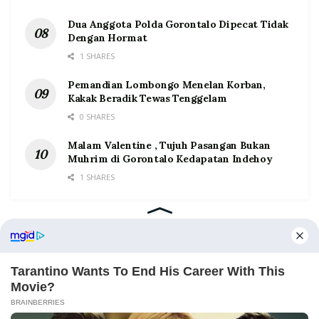
Dua Anggota Polda Gorontalo Dipecat Tidak
Dengan Hormat
1 SHARES
Pemandian Lombongo Menelan Korban,
Kakak Beradik Tewas Tenggelam
0 SHARES
Malam Valentine , Tujuh Pasangan Bukan
Muhrim di Gorontalo Kedapatan Indehoy
1 SHARES
Home
Tentang
Kontak
Redaksi
Pedoman Media Siber