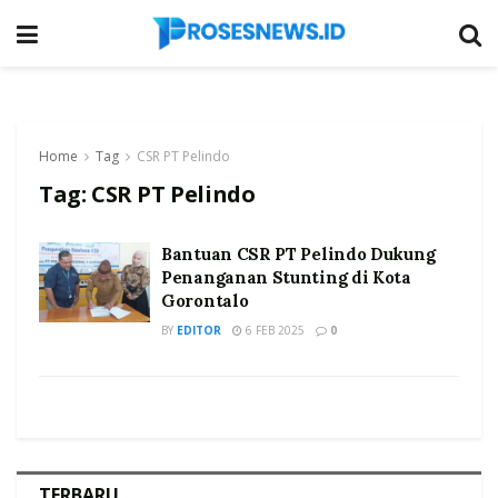
Home
Tag
CSR PT Pelindo
Tag:
CSR PT Pelindo
Bantuan CSR PT Pelindo Dukung
Penanganan Stunting di Kota
Gorontalo
BY
EDITOR
6 FEB 2025
0
TERBARU