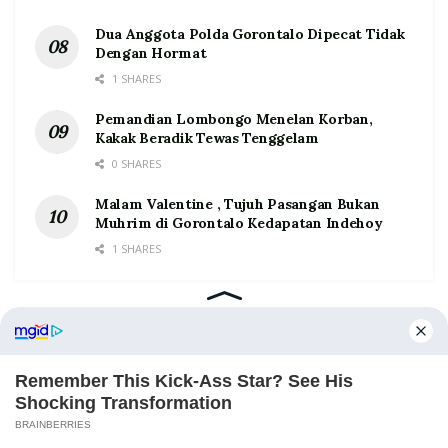
Dua Anggota Polda Gorontalo Dipecat Tidak
Dengan Hormat
1 SHARES
Pemandian Lombongo Menelan Korban,
Kakak Beradik Tewas Tenggelam
0 SHARES
Malam Valentine , Tujuh Pasangan Bukan
Muhrim di Gorontalo Kedapatan Indehoy
1 SHARES
Home
Tentang
Kontak
Redaksi
Pedoman Media Siber