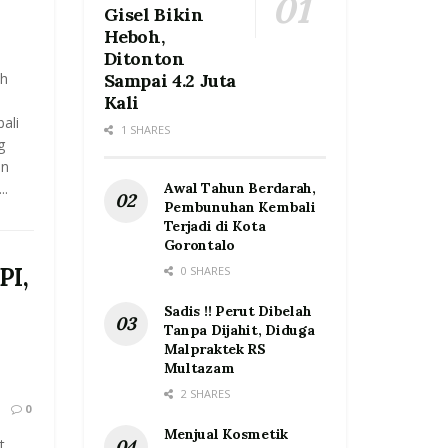
Gisel Bikin
Heboh,
Ditonton
h
Sampai 4.2 Juta
Kali
ali
1 SHARES
g
un
..
Awal Tahun Berdarah,
Pembunuhan Kembali
Terjadi di Kota
Gorontalo
PI,
0 SHARES
Sadis !! Perut Dibelah
Tanpa Dijahit, Diduga
Malpraktek RS
Multazam
2 SHARES
0
Menjual Kosmetik
t