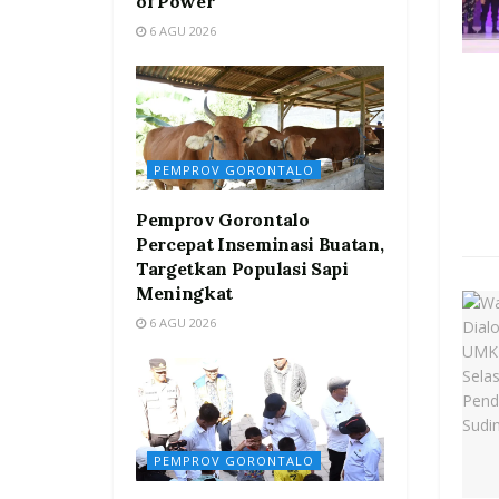
of Power”
6 AGU 2026
PEMPROV GORONTALO
Pemprov Gorontalo
Percepat Inseminasi Buatan,
Targetkan Populasi Sapi
Meningkat
6 AGU 2026
PEMPROV GORONTALO