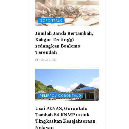
GORONTALO
Jumlah Janda Bertambah,
Kabgor Tertinggi
sedangkan Boalemo
Terendah
6 AGU 2026
PEMPROV GORONTALO
Usai PENAS, Gorontalo
Tambah 54 KNMP untuk
Tingkatkan Kesejahteraan
Nelayan