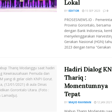
Lokal
BY
EDITOR
15 SEP 2023
0
PROSESNEWS.ID - Pemerinta
Provinsi Gorontalo, bersama
dengan Bank Indonesia, kemb
menyelenggarakan Harvestin
Gerakan Nasional (HGN) tah
2023 dengan tema "Gerakan .
Hadiri Dialog KN
Thariq :
Momentumnya
Tepat
BY
MAJID RAHMAN
12 JAN 2021
Wabup Thariq Modanggu saa