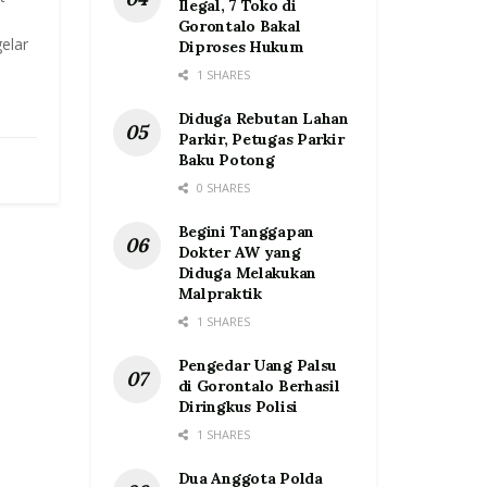
Ilegal, 7 Toko di
Gorontalo Bakal
elar
Diproses Hukum
1 SHARES
Diduga Rebutan Lahan
Parkir, Petugas Parkir
Baku Potong
0 SHARES
Begini Tanggapan
Dokter AW yang
Diduga Melakukan
Malpraktik
1 SHARES
Pengedar Uang Palsu
di Gorontalo Berhasil
Diringkus Polisi
1 SHARES
Dua Anggota Polda