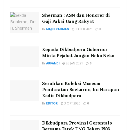
Sherman : ASN dan Honorer di
Gaji Pakai Uang Rakyat
BY
MAJID RAHMAN
23 FEB 2021
0
Kepada Dikbudpora Gubernur
Minta Pejabat Jangan Neko Neko
BY
ARFANDI
26 JAN 2021
0
Serahkan Koleksi Museum
Pendaratan Soekarno, Ini Harapan
Kadis Dikbudpora
BY
EDITOR
3 OKT 2020
0
Dikbudpora Provinsi Gorontalo
Bersama Fatek UNG Teken PKS