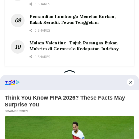
1 SHARES
Pemandian Lombongo Menelan Korban,
Kakak Beradik Tewas Tenggelam
0 SHARES
Malam Valentine , Tujuh Pasangan Bukan
Muhrim di Gorontalo Kedapatan Indehoy
1 SHARES
Home
Tentang
Kontak
Redaksi
Pedoman Media Siber
©2026 Prosesnews.id. All Rights Reserved.