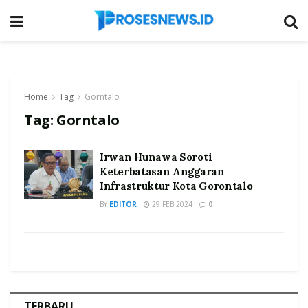
Home
Tag
Gorntalo
Tag:
Gorntalo
Irwan Hunawa Soroti
Keterbatasan Anggaran
Infrastruktur Kota Gorontalo
BY
EDITOR
29 FEB 2024
0
TERBARU