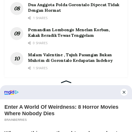
Dua Anggota Polda Gorontalo Dipecat Tidak
Dengan Hormat
1 SHARES
Pemandian Lombongo Menelan Korban,
Kakak Beradik Tewas Tenggelam
0 SHARES
Malam Valentine , Tujuh Pasangan Bukan
Muhrim di Gorontalo Kedapatan Indehoy
1 SHARES
Home
Tentang
Kontak
Redaksi
Pedoman Media Siber