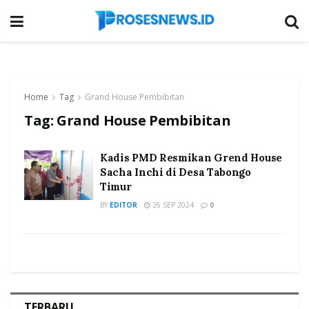
Home
Tag
Grand House Pembibitan
Tag:
Grand House Pembibitan
Kadis PMD Resmikan Grend House
Sacha Inchi di Desa Tabongo
Timur
BY
EDITOR
26 SEP 2024
0
TERBARU