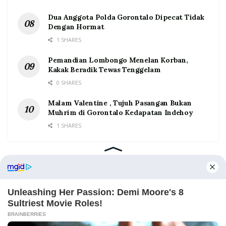
Dua Anggota Polda Gorontalo Dipecat Tidak
Dengan Hormat
1 SHARES
Pemandian Lombongo Menelan Korban,
Kakak Beradik Tewas Tenggelam
0 SHARES
Malam Valentine , Tujuh Pasangan Bukan
Muhrim di Gorontalo Kedapatan Indehoy
1 SHARES
Home
Tentang
Kontak
Redaksi
Pedoman Media Siber