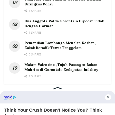
Diringkus Polisi
1 SHARES
Dua Anggota Polda Gorontalo Dipecat Tidak
Dengan Hormat
1 SHARES
Pemandian Lombongo Menelan Korban,
Kakak Beradik Tewas Tenggelam
0 SHARES
Malam Valentine , Tujuh Pasangan Bukan
Muhrim di Gorontalo Kedapatan Indehoy
1 SHARES
Home
Tentang
Kontak
Redaksi
Pedoman Media Siber