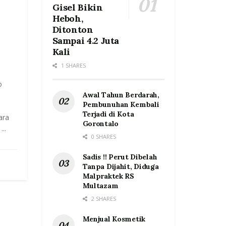
Gisel Bikin
Heboh,
Ditonton
Sampai 4.2 Juta
Kali
1 SHARES
o
Awal Tahun Berdarah,
Pembunuhan Kembali
Terjadi di Kota
ara
Gorontalo
..
0 SHARES
Sadis !! Perut Dibelah
Tanpa Dijahit, Diduga
Malpraktek RS
Multazam
2 SHARES
Menjual Kosmetik