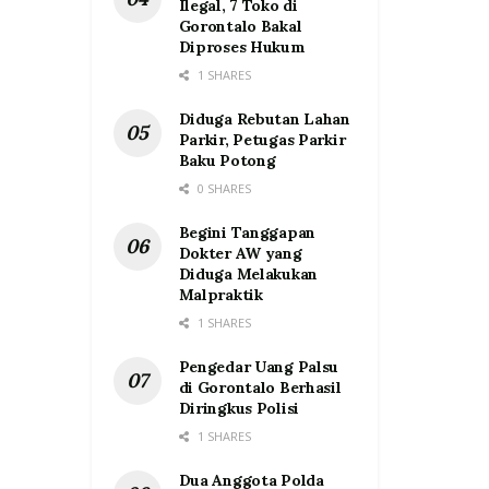
Ilegal, 7 Toko di
Gorontalo Bakal
Diproses Hukum
1 SHARES
Diduga Rebutan Lahan
Parkir, Petugas Parkir
Baku Potong
0 SHARES
Begini Tanggapan
Dokter AW yang
Diduga Melakukan
Malpraktik
1 SHARES
Pengedar Uang Palsu
di Gorontalo Berhasil
Diringkus Polisi
1 SHARES
Dua Anggota Polda