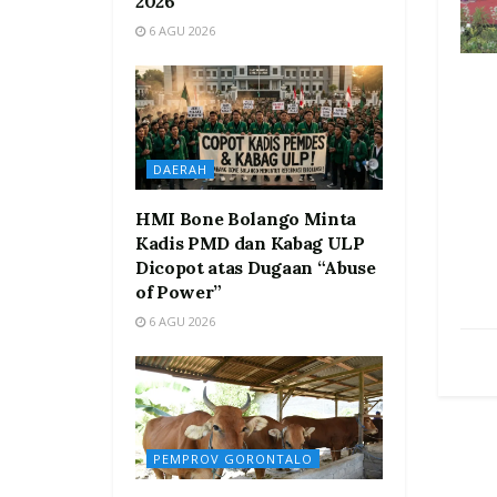
2026
6 AGU 2026
DAERAH
HMI Bone Bolango Minta
Kadis PMD dan Kabag ULP
Dicopot atas Dugaan “Abuse
of Power”
6 AGU 2026
PEMPROV GORONTALO